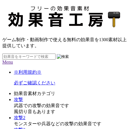
ゲーム制作・動画制作で使える無料の効果音を
1300素材
以上
提供しています。
Menu
※利用規約※
必ずご確認ください
効果音素材カテゴリ
攻撃
武器での攻撃の効果音です
風切り音もあります
攻撃2
モンスターや兵器などの攻撃の効果音です