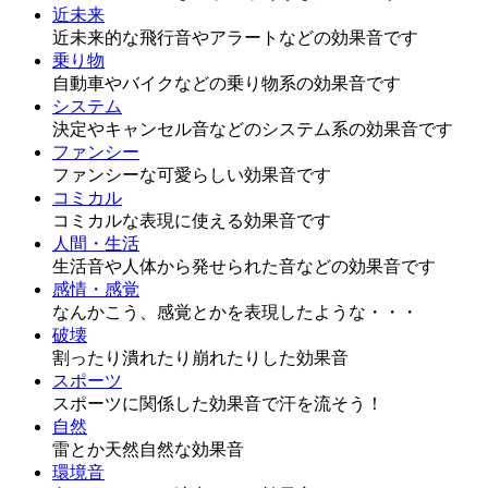
近未来
近未来的な飛行音やアラートなどの効果音です
乗り物
自動車やバイクなどの乗り物系の効果音です
システム
決定やキャンセル音などのシステム系の効果音です
ファンシー
ファンシーな可愛らしい効果音です
コミカル
コミカルな表現に使える効果音です
人間・生活
生活音や人体から発せられた音などの効果音です
感情・感覚
なんかこう、感覚とかを表現したような・・・
破壊
割ったり潰れたり崩れたりした効果音
スポーツ
スポーツに関係した効果音で汗を流そう！
自然
雷とか天然自然な効果音
環境音