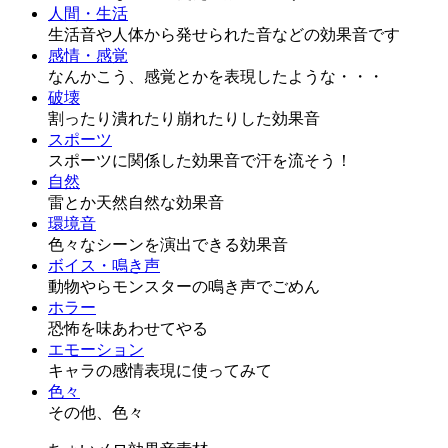
人間・生活
生活音や人体から発せられた音などの効果音です
感情・感覚
なんかこう、感覚とかを表現したような・・・
破壊
割ったり潰れたり崩れたりした効果音
スポーツ
スポーツに関係した効果音で汗を流そう！
自然
雷とか天然自然な効果音
環境音
色々なシーンを演出できる効果音
ボイス・鳴き声
動物やらモンスターの鳴き声でごめん
ホラー
恐怖を味あわせてやる
エモーション
キャラの感情表現に使ってみて
色々
その他、色々