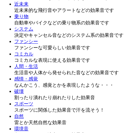
近未来
近未来的な飛行音やアラートなどの効果音です
乗り物
自動車やバイクなどの乗り物系の効果音です
システム
決定やキャンセル音などのシステム系の効果音です
ファンシー
ファンシーな可愛らしい効果音です
コミカル
コミカルな表現に使える効果音です
人間・生活
生活音や人体から発せられた音などの効果音です
感情・感覚
なんかこう、感覚とかを表現したような・・・
破壊
割ったり潰れたり崩れたりした効果音
スポーツ
スポーツに関係した効果音で汗を流そう！
自然
雷とか天然自然な効果音
環境音