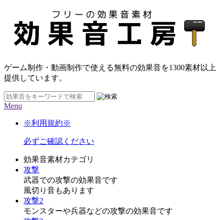
ゲーム制作・動画制作で使える無料の効果音を
1300素材
以上
提供しています。
Menu
※利用規約※
必ずご確認ください
効果音素材カテゴリ
攻撃
武器での攻撃の効果音です
風切り音もあります
攻撃2
モンスターや兵器などの攻撃の効果音です